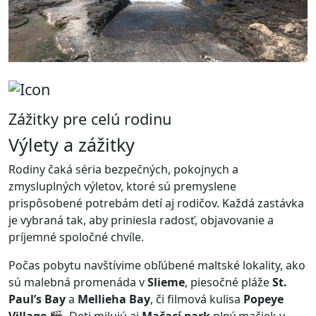
Zážitky pre celú rodinu
Výlety a zážitky
Rodiny čaká séria bezpečných, pokojnych a
zmysluplných výletov, ktoré sú premyslene
prispôsobené potrebám detí aj rodičov. Každá zastávka
je vybraná tak, aby priniesla radosť, objavovanie a
príjemné spoločné chvíle.
Počas pobytu navštívime obľúbené maltské lokality, ako
sú malebná promenáda v
Slieme
, piesočné pláže
St.
Paul’s Bay
a
Mellieha Bay
, či filmová kulisa
Popeye
Village
🎬. Deti milujú aj
Mačací park
plný mačiek v