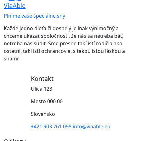
ViaAble
Plníme vaše špeciálne sny
Každé jedno dieťa či dospelý je inak výnimočný a
chceme ukázať spoločnosti, že nás sa netreba báť,
netreba nás súdiť. Sme presne takí istí rodičia ako
ostatní, takí istí ochrancovia, s takou istou láskou a
snami.
Kontakt
Ulica 123
Mesto 000 00
Slovensko
‭+421 903 761 098‬
info@viaable.eu