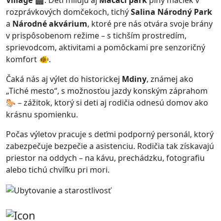
rozprávkových domčekoch, tichý
Salina Národný Park
a
Národné akvárium
, ktoré pre nás otvára svoje brány
v prispôsobenom režime – s tichším prostredím,
sprievodcom, aktivitami a pomôckami pre senzoričný
komfort 🐠.
Čaká nás aj výlet do historickej
Mdiny
, známej ako
„Tiché mesto“, s možnosťou jazdy konským záprahom
🐎 – zážitok, ktorý si deti aj rodičia odnesú domov ako
krásnu spomienku.
Počas výletov pracuje s deťmi podporný personál, ktorý
zabezpečuje bezpečie a asistenciu. Rodičia tak získavajú
priestor na oddych – na kávu, prechádzku, fotografiu
alebo tichú chvíľku pri mori.